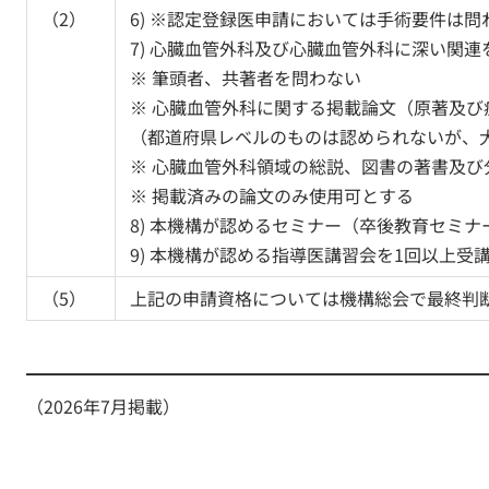
（2）
6) ※認定登録医申請においては手術要件は問
7) 心臓血管外科及び心臓血管外科に深い関
※ 筆頭者、共著者を問わない
※ 心臓血管外科に関する掲載論文（原著及
（都道府県レベルのものは認められないが、
※ 心臓血管外科領域の総説、図書の著書及び
※ 掲載済みの論文のみ使用可とする
8) 本機構が認めるセミナー（卒後教育セミナー、P
9) 本機構が認める指導医講習会を1回以上受
（5）
上記の申請資格については機構総会で最終判
（2026年7月掲載）