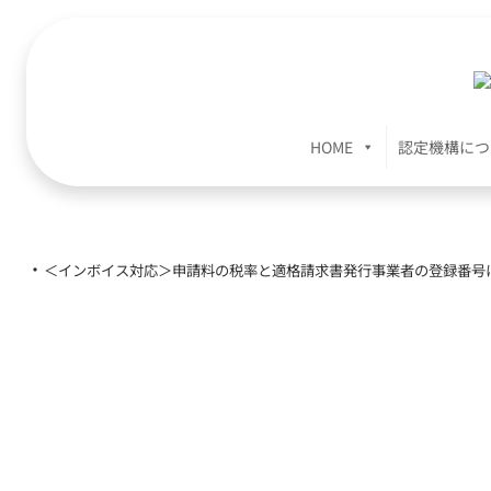
内
容
を
ス
キ
HOME
認定機構につ
ッ
プ
・
＜インボイス対応＞申請料の税率と適格請求書発行事業者の登録番号