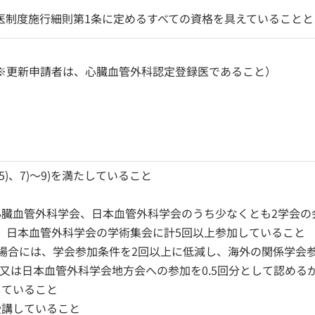
医制度施行細則第1条に定めるすべての資格を具えていることと
（※更新申請者は、心臓血管外科認定登録医であること）
)、7)～9)を満たしていること
本心臓血管外科学会、日本血管外科学会のうち少なくとも2学会
会、日本血管外科学会の学術集会に計5回以上参加していること
場合には、学会参加条件を2回以上に低減し、海外の関係学会
会又は日本血管外科学会地方会への参加を0.5回分として認める
していること
受講していること