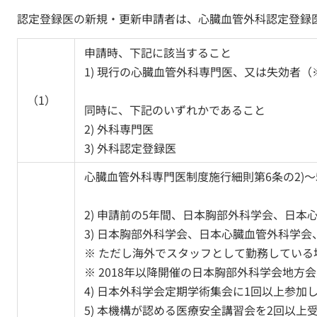
認定登録医の新規・更新申請者は、心臓血管外科認定登録
申請時、下記に該当すること
1) 現行の心臓血管外科専門医、又は失効者
（1）
同時に、下記のいずれかであること
2) 外科専門医
3) 外科認定登録医
心臓血管外科専門医制度施行細則第6条の2)～5
2) 申請前の5年間、日本胸部外科学会、日
3) 日本胸部外科学会、日本心臓血管外科学
※ ただし海外でスタッフとして勤務している
※ 2018年以降開催の日本胸部外科学会地方
4) 日本外科学会定期学術集会に1回以上参加
5) 本機構が認める医療安全講習会を2回以上