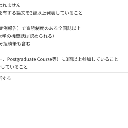
われません
連を有する論文を3編以上発表していること
び症例報告）で査読制度のある全国誌以上
大学の機関誌は認められる）
分担執筆も含む
ostgraduate Course等）に3回以上参加していること
講していること
断する