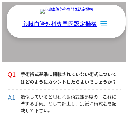
内
容
を
心臓血管外科専門医認定機構
ス
Q&A 点数について
キ
ッ
プ
手術術式基準に掲載されていない術式について
はどのようにカウントしたらよいでしょうか？
類似していると思われる術式難易度の「これに
準ずる手術」として計上し、別紙に術式名を記
載して下さい。