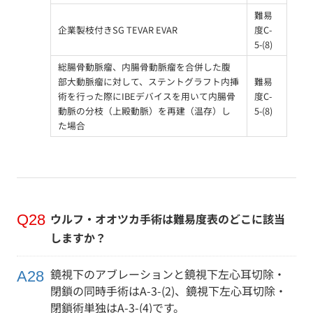
難易
企業製枝付きSG TEVAR EVAR
度C-
5-(8)
総腸骨動脈瘤、内腸骨動脈瘤を合併した腹
部大動脈瘤に対して、ステントグラフト内挿
難易
術を行った際にIBEデバイスを用いて内腸骨
度C-
動脈の分枝（上殿動脈）を再建（温存）し
5-(8)
た場合
ウルフ・オオツカ手術は難易度表のどこに該当
しますか？
鏡視下のアブレーションと鏡視下左心耳切除・
閉鎖の同時手術はA-3-(2)、鏡視下左心耳切除・
閉鎖術単独はA-3-(4)です。