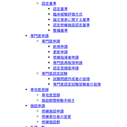
認定基準
認定基準
臨床経験評価方式
論文発表に関する基準
認定修練施設認定基準
整備基準
専門医申請
専門医申請
新規申請
更新申請
修練指導者申請
専門医再取得申請
認定登録医申請
専門医認定試験
試験問題作成者の皆様
専門医認定試験受験者の皆様
専攻医登録
専攻医登録
施設群間移動手続き
施設申請
修練施設申請
修練責任者の変更
修練施設群