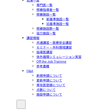
名簿一覧
専門医一覧
修練指導者一覧
修練施設一覧
新基準施設一覧
旧基準施設一覧
修練施設群一覧
協力施設一覧
講習情報
共通講習・医療安全講習
セミナー・外科領域講習
指導医講習
体外循環シミュレーション実習
Off the Job Training
参考書籍
Q&A
新規申請について
更新申請について
専攻医登録について
点数について
施設申請について