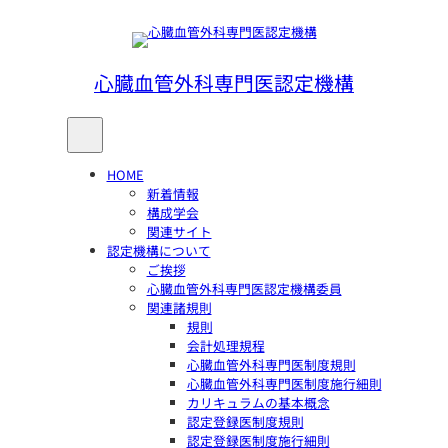
内
容
を
心臓血管外科専門医認定機構
ス
キ
ッ
プ
HOME
新着情報
構成学会
関連サイト
認定機構について
ご挨拶
心臓血管外科専門医認定機構委員
関連諸規則
規則
会計処理規程
心臓血管外科専門医制度規則
心臓血管外科専門医制度施行細則
カリキュラムの基本概念
認定登録医制度規則
認定登録医制度施行細則