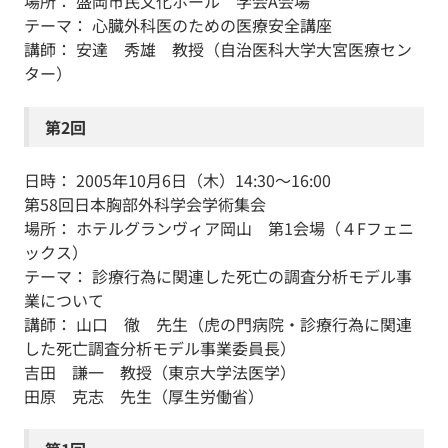
場所： 盛岡市民文化ホール 学会A会場
テーマ： 心臓外科医のための医療安全講座
講師： 安達 秀雄 教授（自治医科大学大宮医療セン
ター）
第2回
日時： 2005年10月6日（木）14:30～16:00
第58回日本胸部外科学会学術集会
場所： ホテルグランヴィア岡山 第1会場（４Fフェニ
ックス）
テーマ： 診療行為に関連した死亡の調査分析モデル事
業について
講師： 山口 徹 先生（虎の門病院・診療行為に関連
した死亡調査分析モデル事業委員長）
吉田 謙一 教授（東京大学法医学）
田原 克志 先生（厚生労働省）