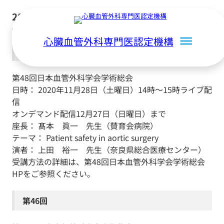
内
2020
容
を
心臓血管外科専門医認定機構
ス
第47回
キ
ッ
第48回日本血管外科学会学術総会
プ
日時： 2020年11月28日（土曜日）14時～15時ライブ配
信
オンデマンド配信12月27日（日曜日）まで
座長： 髙本 眞一 先生（賛育会病院）
テーマ： Patient safety in aortic surgery
演者： 上田 裕一 先生（奈良県総合医療センター）
受講方法の詳細は、第48回日本血管外科学会学術総会
HPをご参照ください。
第46回