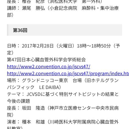
座長： 椎谷 紀彦（浜松医科大学 第一外科）
講師： 瀬尾 勝弘（小倉記念病院 麻酔科・集中治療
部）
第36回
日時： 2017年2月28日（火曜日）18時～18時50分（予
定）
第47回日本心臓血管外科学会学術総会
http://www2.convention.co.jp/jscvs47/
http://www2.convention.co.jp/jscvs47/program/index.h
場所： グランドニッコー東京 台場（旧ホテルグラン
パシフィック LE DAIBA）
テーマ： JCVSDに基づく特別サイトビジットの結果と
今後の課題
座長： 坂田 隆造（神戸市立医療センター中央市民病
院）
演者： 種本 和雄（川崎医科大学附属病院心臓血管外
科教室）