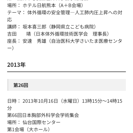
場所： ホテル日航熊本（A＋B会場）
テーマ： 体外循環の安全管理―人工肺内圧上昇への対
応
講師： 坂本喜三郎（静岡県立こども病院）
吉田 靖（日本体外循環技術医学会 理事長）
座長： 安達 秀雄（自治医科大学さいたま医療センタ
ー）
2013年
第26回
日時： 2013年10月16日（水曜日）13時15分～14時15
分
第66回日本胸部外科学会学術集会
場所： 仙台国際センター
第1会場（大ホール）