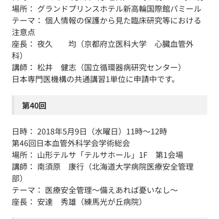
場所： グランドプリンスホテル新高輪国際館パミール
テーマ： 個人情報の保護から見た臨床研究等における
注意点
座長： 夜久 均（京都府立医科大学 心臓血管外
科）
講師： 松井 健志（国立循環器病研究センター）
日本専門医機構の共通講習1単位に申請中です。
第40回
日時： 2018年5月9日（水曜日）11時～12時
第46回日本血管外科学会学術総会
場所： 山形テルサ「テルサホール」1F 第1会場
講師： 南須原 康行（北海道大学病院医療安全管理
部）
テーマ： 医療安全管理～備えあれば憂いなし～
座長： 安達 秀雄（練馬光が丘病院）